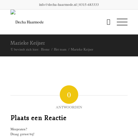
info@decha-haarmode.nl
| 0315-683333
Marieke Keijser
U bevindt zich hier:
Home
/
Het team
/
Marieke Keijser
0
ANTWOORDEN
Plaats een Reactie
Meepraten?
Draag gerust bij!