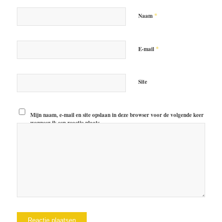
*
Naam
*
E-mail
Site
Mijn naam, e-mail en site opslaan in deze browser voor de volgende keer
wanneer ik een reactie plaats.