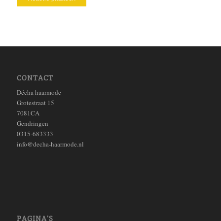
CONTACT
Décha haarmode
Grotestraat 15
7081CA
Gendringen
0315-683333
info@decha-haarmode.nl
PAGINA’S