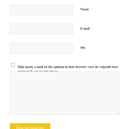
*
Naam
*
E-mail
Site
Mijn naam, e-mail en site opslaan in deze browser voor de volgende keer
wanneer ik een reactie plaats.