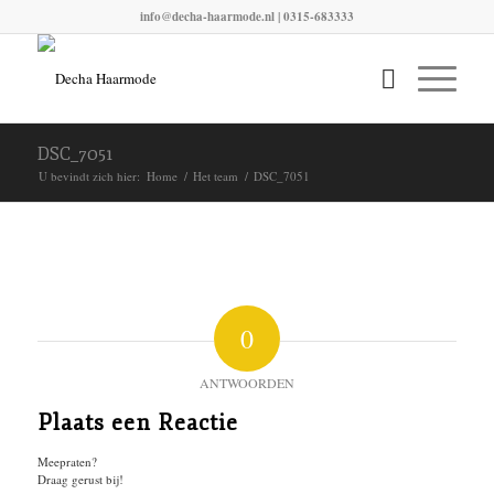
info@decha-haarmode.nl
| 0315-683333
DSC_7051
U bevindt zich hier:
Home
/
Het team
/
DSC_7051
0
ANTWOORDEN
Plaats een Reactie
Meepraten?
Draag gerust bij!