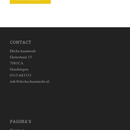
CONTACT
Décha haarmode
Grotestraat 15
7081CA
Gendringen
0315-683333
info@decha-haarmode.nl
PAGINA’S